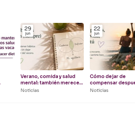
29
22
jun
jun
Verano, comida y salud
Cómo dejar de
mental: también mereces
compensar despu
nes
disfrutar
un fin de semana o
Noticias
Noticias
vacaciones