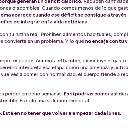
 porque generan un déficit calórico.
Reducen cantidade
ciones disponibles. Cuando comes menos de lo que gasta
lema aparece cuando ese déficit se consigue a través
iles de integrar en la vida cotidiana.
on tu rutina real. Prohíben alimentos habituales, compl
se convierta en un problema. Y lo que
no encaja con tu v
cuerpo responde. Aumenta el hambre, disminuye el gasto
l cerebro interpreta esa etapa como una amenaza y activ
uelves a comer con normalidad, el cuerpo tiende a re
es perder en ocho semanas.
Es si podrías comer así du
stenible. Es solo una solución temporal.
 Está en no tener que volver a empezar cada lunes.