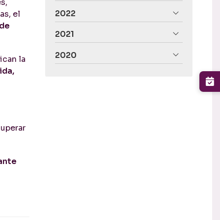
s,
2022
s, el
 de
2021
2020
ican la
ida,
a
cuperar
rante