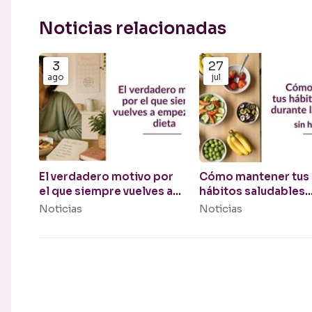
Noticias relacionadas
3
27
ago
jul
El verdadero motivo por
Cómo mantener tus
el que siempre vuelves a
hábitos saludables
empezar una dieta
durante las vacacio
Noticias
Noticias
(sin hacer dieta)