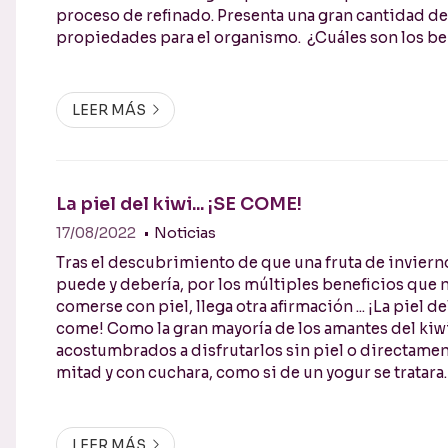
proceso de refinado. Presenta una gran cantidad de
propiedades para el organismo. ¿Cuáles son los be
arroz integral? Rico en antioxidantes: Puede ayudar a retrasar la
aparición de los primeros síntomas ...
LEER MÁS
La piel del kiwi... ¡SE COME!
17/08/2022
Noticias
Tras el descubrimiento de que una fruta de invier
puede y debería, por los múltiples beneficios que 
comerse con piel, llega otra afirmación ... ¡La piel d
come! Como la gran mayoría de los amantes del kiw
acostumbrados a disfrutarlos sin piel o directament
mitad y con cuchara, como si de un yogur se tratara.
inconscientes de la increíble fuente de nutrientes
desechando. ¿Sabía que ésta contiene ...
LEER MÁS