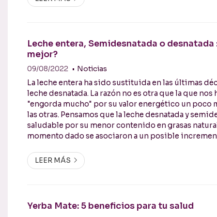
Leche entera, Semidesnatada o desnatada :
mejor?
09/08/2022
Noticias
La leche entera ha sido sustituida en las últimas dé
leche desnatada. La razón no es otra que la que nos
"engorda mucho" por su valor energético un poco 
las otras. Pensamos que la leche desnatada y semid
saludable por su menor contenido en grasas natura
momento dado se asociaron a un posible increment
malo (LDL) debido a que son grasas saturadas. Las g
son un nutriente esencial para nuestro ...
LEER MÁS
Yerba Mate: 5 beneficios para tu salud