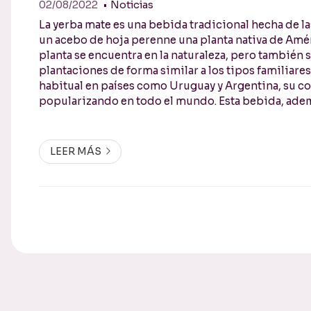
02/08/2022
Noticias
La yerba mate es una bebida tradicional hecha de la
un acebo de hoja perenne una planta nativa de Améri
planta se encuentra en la naturaleza, pero también s
plantaciones de forma similar a los tipos familiare
habitual en países como Uruguay y Argentina, su c
popularizando en todo el mundo. Esta bebida, ade
costumbre o un rasgos cultural, también presenta 
beneficios para la salud. ¿Cuáles son lo...
LEER MÁS