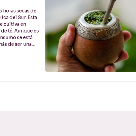
s hojas secas de
ca del Sur. Esta
e cultiva en
s de té. Aunque es
onsumo se está
más de ser una
múltiples