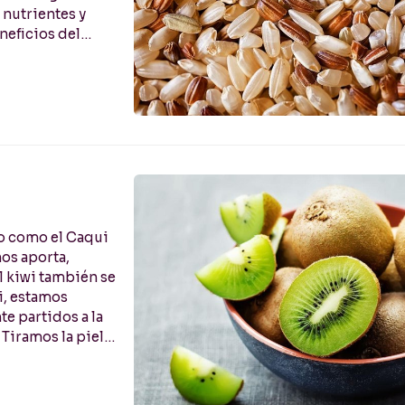
 nutrientes y
neficios del
no como el Caqui
nos aporta,
el kiwi también se
i, estamos
e partidos a la
 Tiramos la piel,
 que estamos