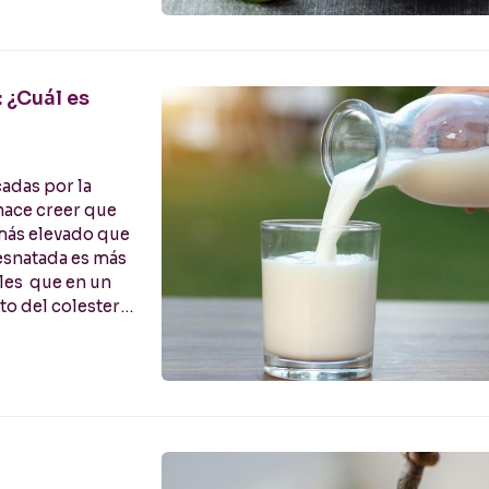
 ¿Cuál es
cadas por la
 hace creer que
más elevado que
esnatada es más
les que en un
o del colesterol
rasas de la leche