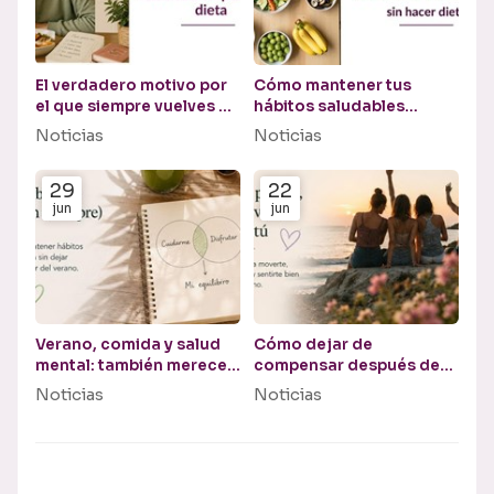
El verdadero motivo por
Cómo mantener tus
el que siempre vuelves a
hábitos saludables
empezar una dieta
durante las vacaciones
Noticias
Noticias
(sin hacer dieta)
29
22
jun
jun
Verano, comida y salud
Cómo dejar de
mental: también mereces
compensar después de
disfrutar
un fin de semana o unas
Noticias
Noticias
vacaciones