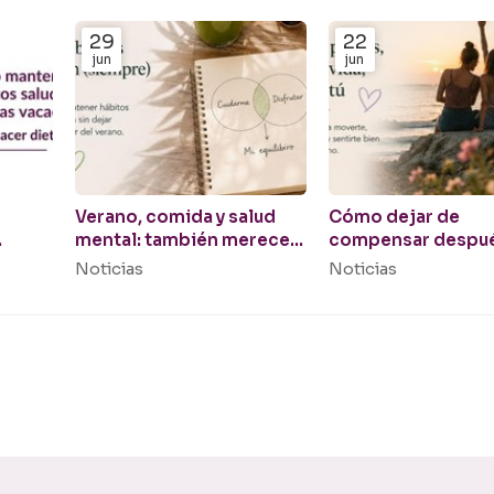
29
22
jun
jun
Verano, comida y salud
Cómo dejar de
mental: también mereces
compensar despu
nes
disfrutar
un fin de semana o
Noticias
Noticias
vacaciones