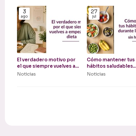
3
27
ago
jul
El verdadero motivo por
Cómo mantener tus
el que siempre vuelves a
hábitos saludables
empezar una dieta
durante las vacacio
Noticias
Noticias
(sin hacer dieta)