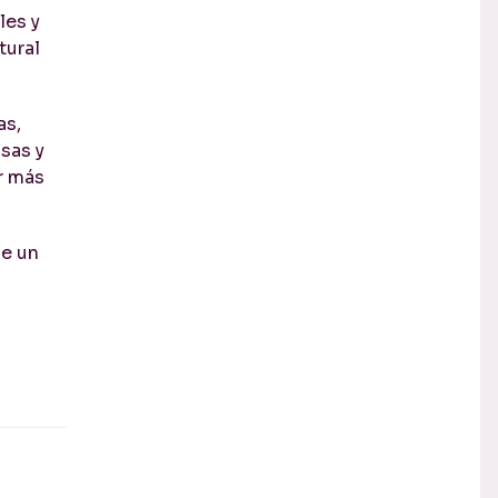
les y
tural
as,
sas y
r más
de un