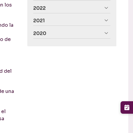
n los
2022
2021
ndo la
2020
to de
d del
de una
 el
sa