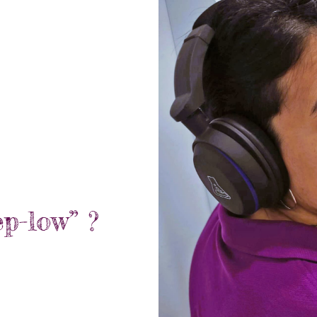
p-low” ?