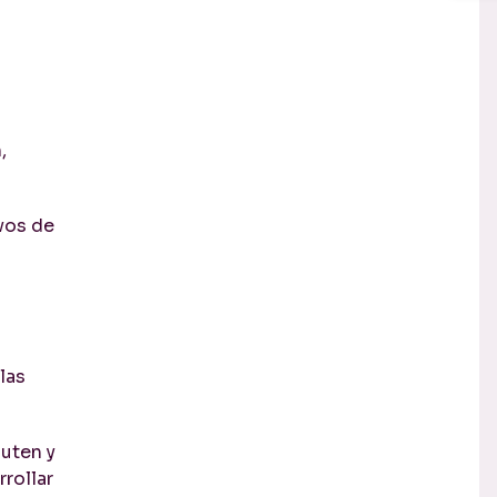
,
vos de
o
las
uten y
rollar