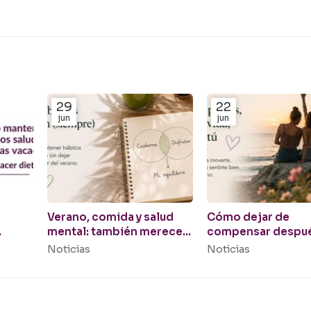
29
22
jun
jun
Verano, comida y salud
Cómo dejar de
mental: también mereces
compensar despu
nes
disfrutar
un fin de semana o
Noticias
Noticias
vacaciones