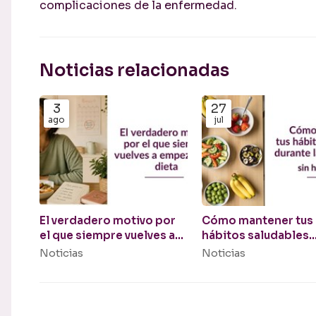
complicaciones de la enfermedad.
Noticias relacionadas
3
27
ago
jul
El verdadero motivo por
Cómo mantener tus
el que siempre vuelves a
hábitos saludables
empezar una dieta
durante las vacacio
Noticias
Noticias
(sin hacer dieta)