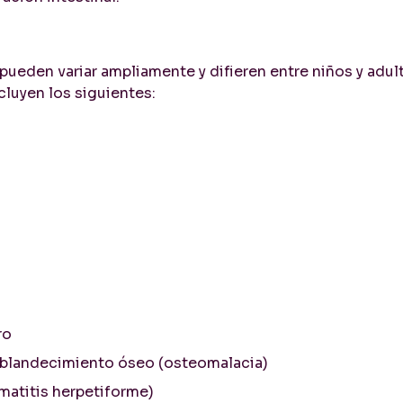
pueden variar ampliamente y difieren entre niños y adul
cluyen los siguientes:
ro
eblandecimiento óseo (osteomalacia)
matitis herpetiforme)