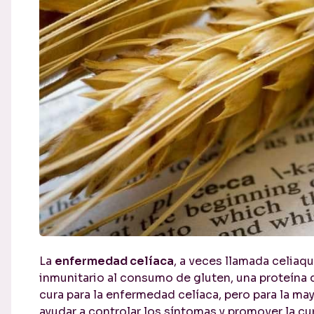
La
enfermedad celíaca
, a veces llamada celiaqu
inmunitario al consumo de gluten, una proteína q
cura para la enfermedad celíaca, pero para la may
ayudar a controlar los síntomas y promover la cur