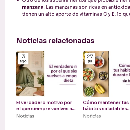
Otro de los superalimentos que probablement
manzana
. Las manzanas son ricas en antioxid
tienen un alto aporte de vitaminas C y E, lo 
Noticias relacionadas
3
27
ago
jul
El verdadero motivo por
Cómo mantener tus
el que siempre vuelves a
hábitos saludables
empezar una dieta
durante las vacacio
Noticias
Noticias
(sin hacer dieta)