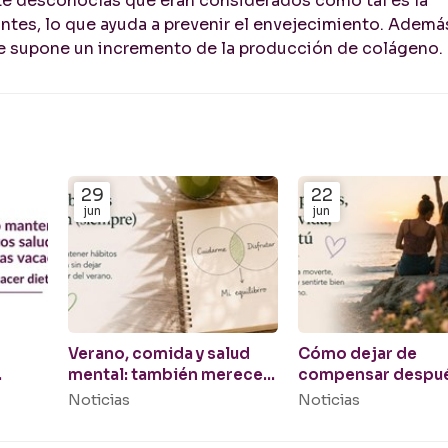
e desconocías que eran considerados como tal es la
antes, lo que ayuda a prevenir el envejecimiento. Ademá
que supone un incremento de la producción de colágeno.
29
22
jun
jun
Verano, comida y salud
Cómo dejar de
mental: también mereces
compensar despu
nes
disfrutar
un fin de semana o
Noticias
Noticias
vacaciones