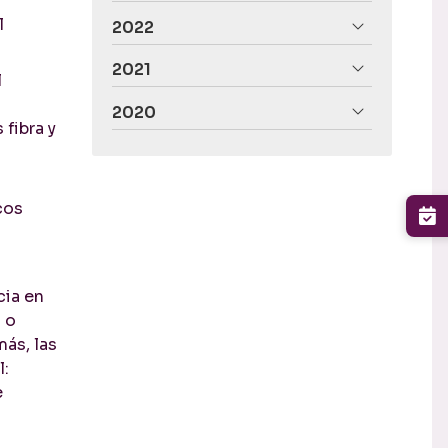
l
2022
2021
l
2020
 fibra y
cos
cia en
 o
más, las
l:
e