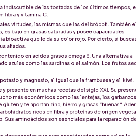
a indiscutible de las tostadas de los últimos tiempos, e
 fibra y vitamina C.
ipales virtudes, las mismas que las del brócoli. También e
, es bajo en grasas saturadas y posee capacidades
a bioactiva que le da su color rojo. Por cierto, si buscas
us aliados.
contenido en ácidos grasos omega 3. Una alternativa a
ado azules como las sardinas o el salmón. Los frutos se
.
potasio y magnesio, al igual que la frambuesa y el kiwi.
 y presente en muchas recetas del siglo XXI. Su presen
mucho más económicos como las lentejas, los garbanzos
gluten y te aportan zinc, hierro y grasas “buenas”. Ade
rbohidratos ricos en fibra y proteínas de origen vegeta
o. Sus aminoácidos son esenciales para la reparación d