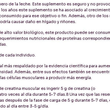
suero de la leche. Este suplemento es seguro y no provo
e los años este suplemento se ha asociado al crecimien
consumido para ese objetivo o fin. Además, otro de los
dría causar daño en hígado y riñones.
de alto valor biológico, este producto puede ser consu
 requerimientos nutricionales de proteínas correspondie
das.
de cada individuo.
nal más respaldado por la evidencia científica para aumen
ensidad. Además, entre sus efectos también se encuentr
las células musculares a producir más energía.
e creatina muscular es ingerir 5 g de creatina (o
ro veces al día durante 5-7 días.8 Una vez que las rese
 después de la fase de carga de 5 g durante 5-7 días, 
do al día entre 3-5 g/día.