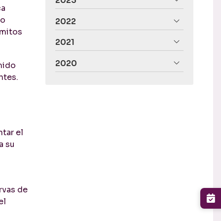
2023
ca
to
2022
 mitos
2021
2020
mido
ntes.
tar el
a su
rvas de
el