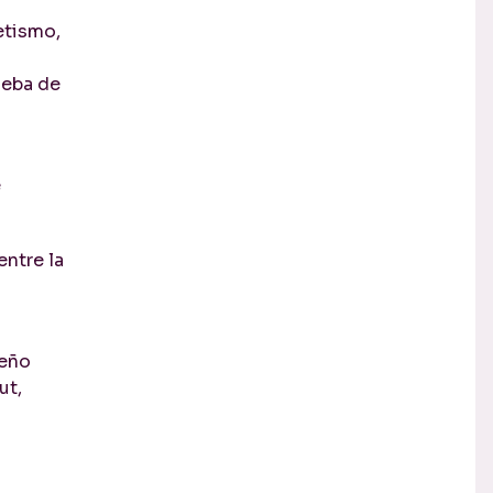
etismo,
ueba de
e
ntre la
peño
ut,