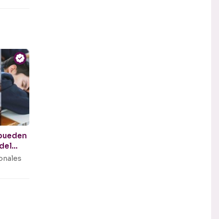
pueden
 del
onales