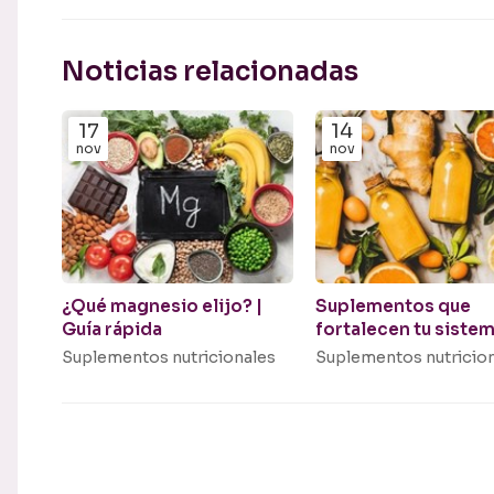
Noticias relacionadas
17
14
nov
nov
¿Qué magnesio elijo? |
Suplementos que
Guía rápida
fortalecen tu siste
inmune
Suplementos nutricionales
Suplementos nutricio