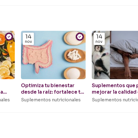
14
14
nov
nov
Optimiza tu bienestar
Suplementos que 
ma
desde la raíz: fortalece tu
mejorar la calidad
microbiota con
sueño
nales
Suplementos nutricionales
Suplementos nutrici
probióticos